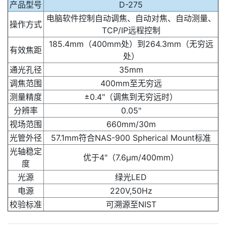
产品型号
D-275
电脑软件控制自动调焦、自动对焦、自动测量、
操作方式
TCP/IP远程控制
185.4mm（400mm处）到264.3mm（无穷远
有效焦距
处）
通光孔径
35mm
调焦范围
400mm至无穷远
测量精度
±0.4"（调焦到无穷远时）
分辨率
0.05"
视场范围
660mm/30m
光管外径
57.1mm符合NAS-900 Spherical Mount标准
光轴稳定
优于4"（7.6μm/400mm）
度
光源
绿光LED
电源
220V,50Hz
校验标准
可溯源至NIST