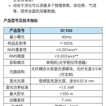
动态干涉仪可以测量多个物理参数，如位移、气流
等，提供全面的测量数据。
产品型号及技术指标
产品型号
DI 100
最小曝光
40ms
样品反射率
1-100%
RMS重复性
<0.001wvs*
RMS精度
<0.002wvs**
获取模式
单相机(光学相位传感器)
光纤耦合头和激光源模块，光纤长度3/5米
光路结构
(可定制)
激光光源
稳频氦氖激光源，波长632.8 nm
激光功率标准
<1.5 mW
最大腔长
>100 m
出瞳直径
7 mm