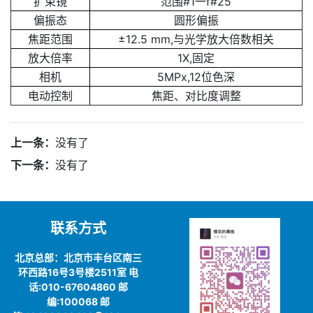
扩束镜
范围#1一f#25
偏振态
圆形偏振
焦距范围
±12.5 mm,与光学放大倍数相关
放大倍率
1X,固定
相机
5MPx,12位色深
电动控制
焦距、对比度调整
上一条：
没有了
下一条：
没有了
联系方式
北京总部：北京市丰台区南三
环西路16号3号楼2511室 电
话:010-67604860 邮
编:100068 邮