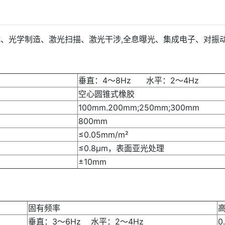
、光学制造、激光扫描、激光干涉,全息曝光、集成电子、对振
垂直：4～8Hz 水平：2～4Hz
空心圆锥式橡胶
100mm.200mm;250mm;300mm
800mm
≤0.05mm/m²
≤0.8μm，表面亚光处理
±10mm
固有频率
垂直：3～6Hz 水平：2～4Hz
0