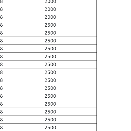
.8
2000
.8
2000
.8
2000
.8
2500
.8
2500
.8
2500
.8
2500
.8
2500
.8
2500
.8
2500
.8
2500
.8
2500
.8
2500
.8
2500
.8
2500
.8
2500
.8
2500