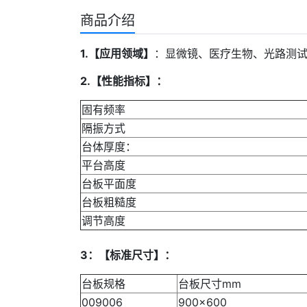
商品介绍
1.
【应用领域】
：显微镜、医疗生物、光路测试
2.
【性能指标】：
固有频率
隔振方式
台体厚度：
平台高度
台板平面度
台板粗糙度
调节高度
3
：【标准尺寸】：
台板规格
台板尺寸mm
009006
900×600