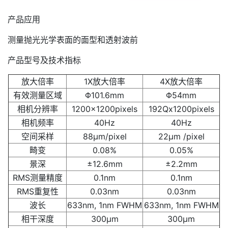
产品应用
测量抛光光学表面的面型和透射波前
产品型号及技术指标
放大倍率
1X放大倍率
4X放大倍率
有效测量区域
Φ101.6mm
Φ54mm
相机分辨率
1200x1200pixels
192Qx1200pixels
相机频率
40Hz
40Hz
空间采样
88µm/pixel
22µm /pixel
畸变
0.08%
0.05%
景深
±12.6mm
±2.2mm
RMS测量精度
0.1nm
0.1nm
RMS重复性
0.03nm
0.03nm
波长
633nm, 1nm FWHM
633nm, 1nm FWHM
相干深度
300µm
300µm