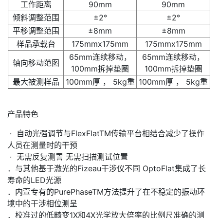
工作距离
90mm
90mm
倾斜调整范围
±2°
±2°
平移调整范围
±8mm
±8mm
样品承载台
175mmx175mm
175mmx175mm
65mm连续移动，
65mm连续移动，
轴向移动范图
100mm拆掉垫圈
100mm拆掉垫圈
最大被测样品
100mm厚 ， 5kg重
100mm厚 ， 5kg重
产品特色
· 自动光强调节与FlexFlatTM传输平台相结合减少了操作
人员在测量时的干预
· 无需反复测詈 无需扫描测试位置
．与其他基于激光的Fizeau干涉仪不同 OptoFlat集成了长
寿命的LED光源
．内萱专有的PurePhaseTM方法提升了在不稳定的振动环
境中的干涉相位测呈
．校准过的低畸变1X和4X光学放大倍率的比例尺准确的测