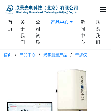
首
关
公
产品中心
新
联
页
于
司
闻
系
我
资
中
我
们
质
心
们
首页
/
产品中心
/
光学测量产品
/
干涉仪