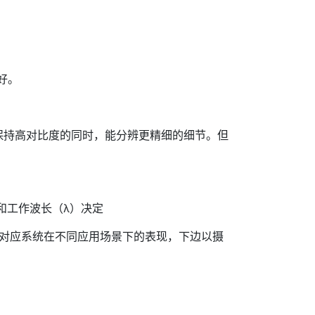
好。
保持高对比度的同时，能分辨更精细的细节。但
）和工作波长（λ）决定
这些值直接对应系统在不同应用场景下的表现，下边以摄