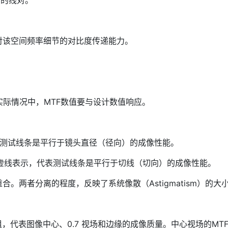
相间的线对。
统对该空间频率细节的对比度传递能力。
实际情况中，MTF数值要与设计数值响应。
，代表测试线条是平行于镜头直径（径向）的成像性能。
l）：通常用虚线表示，代表测试线条是平行于切线（切向）的成像性能。
。两者分离的程度，反映了系统像散（Astigmatism）的大
）分组，代表图像中心、0.7 视场和边缘的成像质量。中心视场的MT