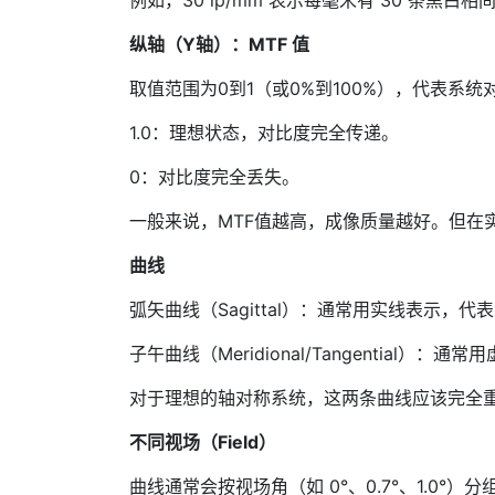
例如，30 lp/mm 表示每毫米有 30 条黑白
纵轴（Y轴）：MTF 值
取值范围为0到1（或0%到100%），代表系
1.0：理想状态，对比度完全传递。
0：对比度完全丢失。
一般来说，MTF值越高，成像质量越好。但在
曲线
弧矢曲线（Sagittal）：通常用实线表示
子午曲线（Meridional/Tangentia
对于理想的轴对称系统，这两条曲线应该完全重合
不同视场（Field）
曲线通常会按视场角（如 0°、0.7°、1.0°