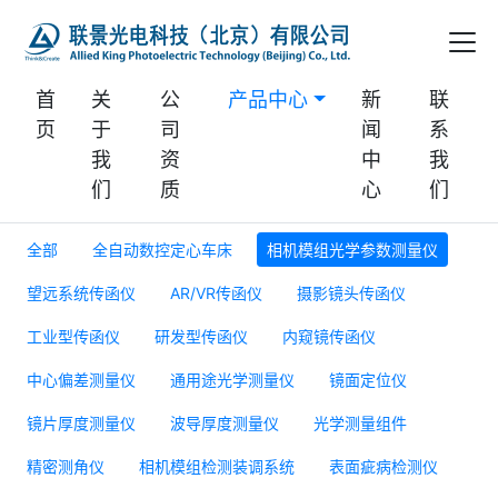
首
关
公
产品中心
新
联
页
于
司
闻
系
我
资
中
我
们
质
心
们
全部
全自动数控定心车床
相机模组光学参数测量仪
望远系统传函仪
AR/VR传函仪
摄影镜头传函仪
工业型传函仪
研发型传函仪
内窥镜传函仪
中心偏差测量仪
通用途光学测量仪
镜面定位仪
镜片厚度测量仪
波导厚度测量仪
光学测量组件
精密测角仪
相机模组检测装调系统
表面疵病检测仪