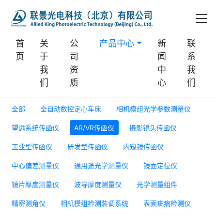
首
关
公
产品中心
新
联
页
于
司
闻
系
我
资
中
我
们
质
心
们
全部
全自动数控定心车床
相机模组光学参数测量仪
望远系统传函仪
AR/VR传函仪
摄影镜头传函仪
工业型传函仪
研发型传函仪
内窥镜传函仪
中心偏差测量仪
通用途光学测量仪
镜面定位仪
镜片厚度测量仪
波导厚度测量仪
光学测量组件
精密测角仪
相机模组检测装调系统
表面疵病检测仪