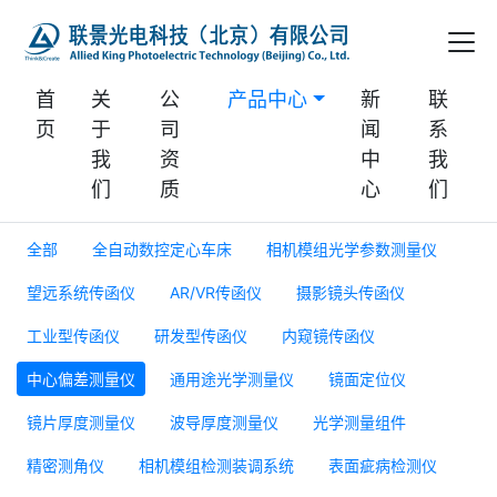
首
关
公
产品中心
新
联
页
于
司
闻
系
我
资
中
我
们
质
心
们
全部
全自动数控定心车床
相机模组光学参数测量仪
望远系统传函仪
AR/VR传函仪
摄影镜头传函仪
工业型传函仪
研发型传函仪
内窥镜传函仪
中心偏差测量仪
通用途光学测量仪
镜面定位仪
镜片厚度测量仪
波导厚度测量仪
光学测量组件
精密测角仪
相机模组检测装调系统
表面疵病检测仪