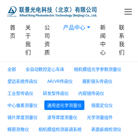
首
关
公
产品中心
新
联
页
于
司
闻
系
我
资
中
我
们
质
心
们
全部
全自动数控定心车床
相机模组光学参数测量仪
望远系统传函仪
AR/VR传函仪
摄影镜头传函仪
工业型传函仪
研发型传函仪
内窥镜传函仪
中心偏差测量仪
通用途光学测量仪
镜面定位仪
镜片厚度测量仪
波导厚度测量仪
光学测量组件
精密测角仪
相机模组检测装调系统
表面疵病检测仪