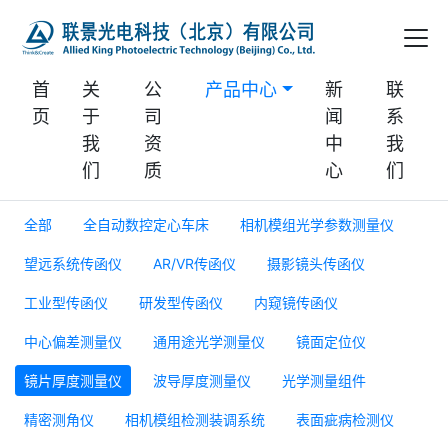
首
关
公
产品中心
新
联
页
于
司
闻
系
我
资
中
我
们
质
心
们
全部
全自动数控定心车床
相机模组光学参数测量仪
望远系统传函仪
AR/VR传函仪
摄影镜头传函仪
工业型传函仪
研发型传函仪
内窥镜传函仪
中心偏差测量仪
通用途光学测量仪
镜面定位仪
镜片厚度测量仪
波导厚度测量仪
光学测量组件
精密测角仪
相机模组检测装调系统
表面疵病检测仪