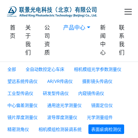
首
关
公
产品中心
新
联
页
于
司
闻
系
我
资
中
我
们
质
心
们
全部
全自动数控定心车床
相机模组光学参数测量仪
望远系统传函仪
AR/VR传函仪
摄影镜头传函仪
工业型传函仪
研发型传函仪
内窥镜传函仪
中心偏差测量仪
通用途光学测量仪
镜面定位仪
镜片厚度测量仪
波导厚度测量仪
光学测量组件
精密测角仪
相机模组检测装调系统
表面疵病检测仪