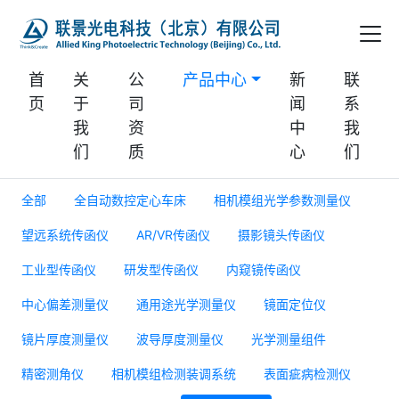
首
关
公
产品中心
新
联
页
于
司
闻
系
我
资
中
我
们
质
心
们
全部
全自动数控定心车床
相机模组光学参数测量仪
望远系统传函仪
AR/VR传函仪
摄影镜头传函仪
工业型传函仪
研发型传函仪
内窥镜传函仪
中心偏差测量仪
通用途光学测量仪
镜面定位仪
镜片厚度测量仪
波导厚度测量仪
光学测量组件
精密测角仪
相机模组检测装调系统
表面疵病检测仪