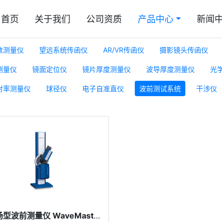
首页
关于我们
公司资质
产品中心
新闻
数测量仪
望远系统传函仪
AR/VR传函仪
摄影镜头传函仪
测量仪
镜面定位仪
镜片厚度测量仪
波导厚度测量仪
光
射率测量仪
球径仪
电子自准直仪
波前测试系统
干涉仪
全视场型波前测量仪 WaveMaster® Field