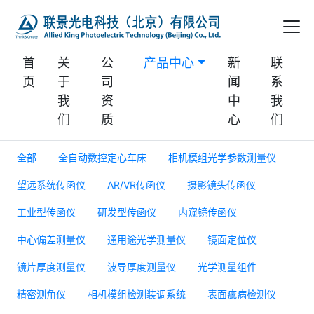
首
关
公
产品中心
新
联
页
于
司
闻
系
我
资
中
我
们
质
心
们
全部
全自动数控定心车床
相机模组光学参数测量仪
望远系统传函仪
AR/VR传函仪
摄影镜头传函仪
工业型传函仪
研发型传函仪
内窥镜传函仪
中心偏差测量仪
通用途光学测量仪
镜面定位仪
镜片厚度测量仪
波导厚度测量仪
光学测量组件
精密测角仪
相机模组检测装调系统
表面疵病检测仪