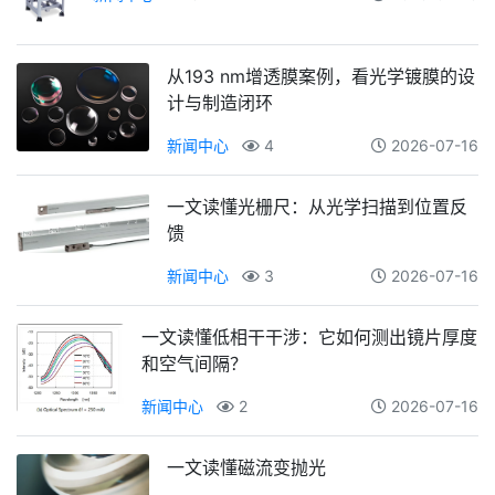
从193 nm增透膜案例，看光学镀膜的设
计与制造闭环
新闻中心
4
2026-07-16
一文读懂光栅尺：从光学扫描到位置反
馈
新闻中心
3
2026-07-16
一文读懂低相干干涉：它如何测出镜片厚度
和空气间隔？
新闻中心
2
2026-07-16
一文读懂磁流变抛光