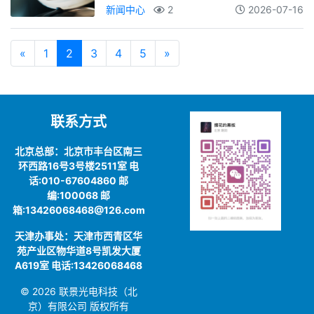
新闻中心
2
2026-07-16
«
1
2
3
4
5
»
联系方式
北京总部：北京市丰台区南三
环西路16号3号楼2511室 电
话:010-67604860 邮
编:100068 邮
箱:13426068468@126.com
天津办事处：天津市西青区华
苑产业区物华道8号凯发大厦
A619室 电话:13426068468
© 2026 联景光电科技（北
京）有限公司 版权所有