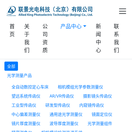
首
关
公
产品中心
新
联
页
于
司
闻
系
我
资
中
我
们
质
心
们
全部
光学测量产品
全自动数控定心车床
相机模组光学参数测量仪
望远系统传函仪
AR/VR传函仪
摄影镜头传函仪
工业型传函仪
研发型传函仪
内窥镜传函仪
中心偏差测量仪
通用途光学测量仪
镜面定位仪
镜片厚度测量仪
波导厚度测量仪
光学测量组件