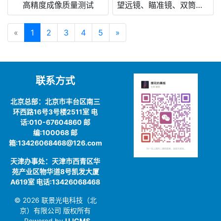
高精度成像质量测试
望远镜、瞄准镜、双筒望远镜和观鸟镜的成像质量测试
«
1
2
3
4
5
»
联系方式
北京总部：北京市丰台区南三
环西路16号3号楼2511室 电
话:010-67604860 邮
编:100068 邮
箱:13426068468@126.com
天津办事处：天津市西青区华
苑产业区物华道8号凯发大厦
A619室 电话:13426068468
© 2026 联景光电科技（北
京）有限公司 版权所有
Powered by
UJCMS